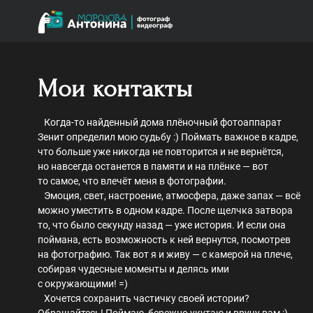
Мои контакты
Когда-то найденный дома плёночный фотоаппарат
Зенит определил мою судьбу :) Поймать важное в кадре,
что больше уже никогда не повторится и не вернётся,
но навсегда останется в памяти и на плёнке — вот
то самое, что влечёт меня в фотографии.
Эмоция, свет, настроение, атмосфера, даже запах — всё
можно уместить в одном кадре. После щелчка затвора
то, что было секунду назад — уже история. И если она
поймана, есть возможность к ней вернутся, посмотрев
на фотографию. Так вот я и живу — с камерой на плече,
собирая чудесные моменты и делясь ими
с окружающими! =)
Хочется сохранить частичку своей истории?