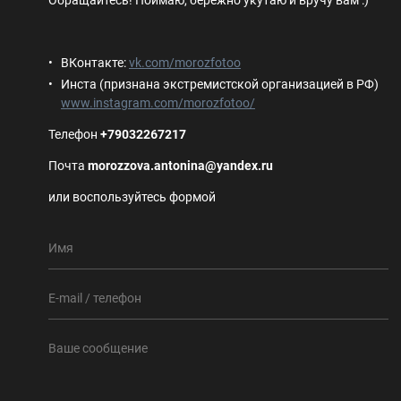
Обращайтесь! Поймаю, бережно укутаю и вручу вам :)
ВКонтакте:
vk.com/morozfotoo
Инста (признана экстремистской организацией в РФ)
www.instagram.com/morozfotoo/
Телефон
+79032267217
Почта
morozzova.antonina@yandex.ru
или воспользуйтесь формой